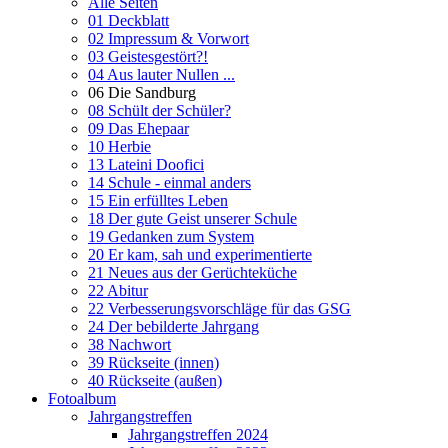
Alle Seiten
01 Deckblatt
02 Impressum & Vorwort
03 Geistesgestört?!
04 Aus lauter Nullen ...
06 Die Sandburg
08 Schült der Schüler?
09 Das Ehepaar
10 Herbie
13 Lateini Doofici
14 Schule - einmal anders
15 Ein erfülltes Leben
18 Der gute Geist unserer Schule
19 Gedanken zum System
20 Er kam, sah und experimentierte
21 Neues aus der Gerüchteküche
22 Abitur
22 Verbesserungsvorschläge für das GSG
24 Der bebilderte Jahrgang
38 Nachwort
39 Rückseite (innen)
40 Rückseite (außen)
Fotoalbum
Jahrgangstreffen
Jahrgangstreffen 2024