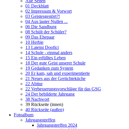
Alle Seiten
01 Deckblatt
02 Impressum & Vorwort
03 Geistesgestört?!
04 Aus lauter Nullen ...
06 Die Sandburg
08 Schült der Schüler?
09 Das Ehepaar
10 Herbie
13 Lateini Doofici
14 Schule - einmal anders
15 Ein erfülltes Leben
18 Der gute Geist unserer Schule
19 Gedanken zum System
20 Er kam, sah und experimentierte
21 Neues aus der Gerüchteküche
22 Abitur
22 Verbesserungsvorschläge für das GSG
24 Der bebilderte Jahrgang
38 Nachwort
39 Rückseite (innen)
40 Rückseite (außen)
Fotoalbum
Jahrgangstreffen
Jahrgangstreffen 2024